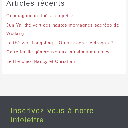
Articles récents
Compagnon de thé « tea pet »
Jun Ya, thé vert des hautes montagnes sacrées de
Wudang
Le thé vert Long Jing – Où se cache le dragon ?
Cette feuille généreuse aux infusions multiples
Le thé chez Nancy et Christian
Inscrivez-vous à notre
infolettre