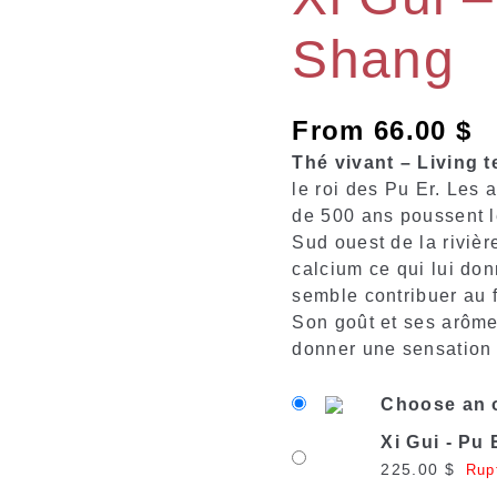
-
Shang
Pu
Er
Shang
From
66.00
$
Thé vivant – Living t
le roi des Pu Er. Les
de 500 ans poussent l
Sud ouest de la rivièr
calcium ce qui lui do
semble contribuer au f
Son goût et ses arôme
donner une sensation 
Choose an 
Xi Gui - Pu
225.00
$
Rup