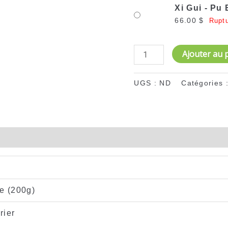
Xi Gui - Pu
66.00
$
Rupt
Ajouter au 
UGS :
ND
Catégories 
Avis (0)
te (200g)
rier