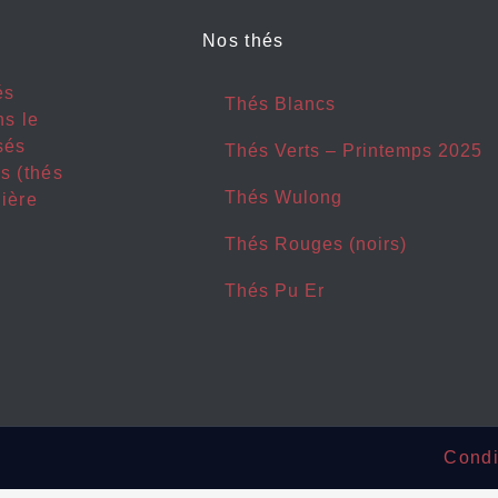
Nos thés
és
Thés Blancs
ns le
sés
Thés Verts – Printemps 2025
s (thés
Thés Wulong
nière
Thés Rouges (noirs)
Thés Pu Er
Condi