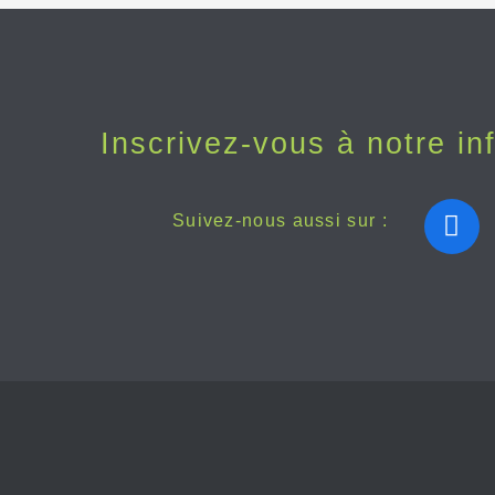
Inscrivez-vous à notre inf
F
Suivez-nous aussi sur :
a
c
e
b
o
o
k