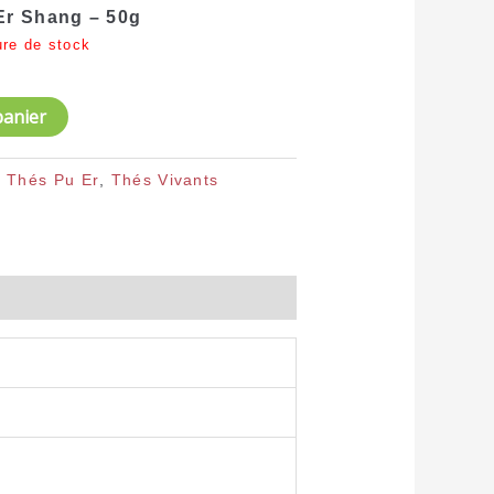
 Er Shang – 50g
ure de stock
panier
:
Thés Pu Er
,
Thés Vivants