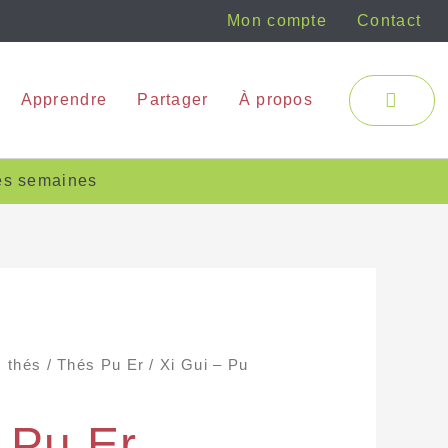
Mon compte
Contact
Panie
Apprendre
Partager
À propos
res semaines
 thés
/
Thés Pu Er
/ Xi Gui – Pu
 Pu Er