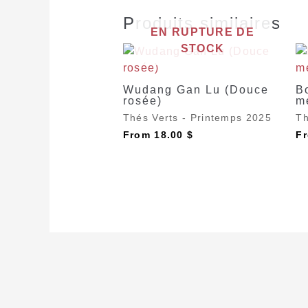
Produits similaires
EN RUPTURE DE
STOCK
Wudang Gan Lu (Douce
B
rosée)
m
Thés Verts - Printemps 2025
Th
From
18.00
$
F